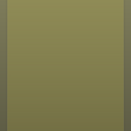
MAKRONUTRIJENTI
40g
6g
12g
proteini
ugljikohidrati
masti
350 kcal