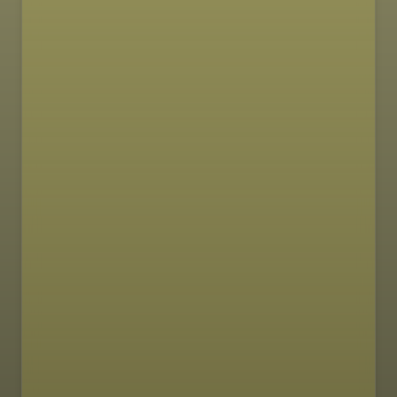
MAKRONUTRIJENTI
65g
39g
20g
proteini
ugljikohidrati
masti
600 kcal