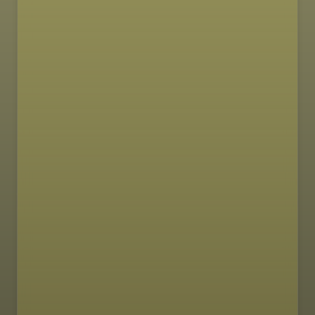
MAKRONUTRIJENTI
16g
35g
11g
proteini
ugljikohidrati
masti
305 kcal