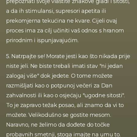
prepoznati svoje vlastite znakove gladi i sitosti, 
a da ih stimulansi, supresori apetita ili 
prekomjerna tekućina ne kvare. Cijeli ovaj 
proces ima za cilj učiniti vaš odnos s hranom 
prirodnim i ispunjavajućim. 
5. Natrpajte se! Morate jesti kao što nikada prije 
niste jeli. Ne biste trebali imati stav "ni jedan 
zalogaj više" dok jedete. O tome možete 
razmišljati kao o potpunoj večeri za Dan 
zahvalnosti ili kao o osjećaju "ugodne sitosti". 
To je zapravo težak posao, ali znamo da vi to 
možete. Velikodušno se gostite mesom. 
Naravno, ne želimo da dođete do točke 
probavnih smetnji, stoga imajte na umu to. 