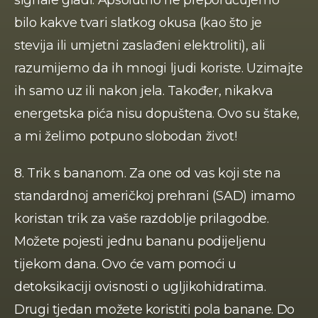
signale gladi. Apsolutno ne preporučujemo 
bilo kakve tvari slatkog okusa (kao što je 
stevija ili umjetni zaslađeni elektroliti), ali 
razumijemo da ih mnogi ljudi koriste. Uzimajte 
ih samo uz ili nakon jela. Također, nikakva 
energetska pića nisu dopuštena. Ovo su štake, 
a mi želimo potpuno slobodan život! 
8. Trik s bananom. Za one od vas koji ste na 
standardnoj američkoj prehrani (SAD) imamo 
koristan trik za vaše razdoblje prilagodbe. 
Možete pojesti jednu bananu podijeljenu 
tijekom dana. Ovo će vam pomoći u 
detoksikaciji ovisnosti o ugljikohidratima. 
Drugi tjedan možete koristiti pola banane. Do 