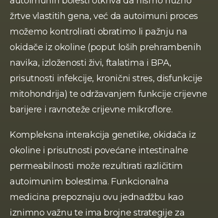
autoimunih bolesti otkriva da nismo nužno 
žrtve vlastitih gena, već da autoimuni proces 
možemo kontrolirati obratimo li pažnju na 
okidače iz okoline (poput loših prehrambenih 
navika, izloženosti živi, ftalatima i BPA, 
prisutnosti infekcije, kronični stres, disfunkcije 
mitohondrija) te održavanjem funkcije crijevne 
barijere i ravnoteže crijevne mikroflore.
Kompleksna interakcija genetike, okidača iz 
okoline i prisutnosti povećane intestinalne 
permeabilnosti može rezultirati različitim 
autoimunim bolestima. Funkcionalna 
medicina prepoznaju ovu jednadžbu kao 
iznimno važnu te ima brojne strategije za 