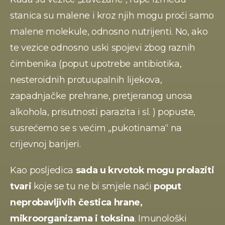
stanica su malene i kroz njih mogu proći samo 
malene molekule, odnosno nutrijenti. No, ako 
te vezice odnosno uski spojevi zbog raznih 
čimbenika (poput upotrebe antibiotika, 
nesteroidnih protuupalnih lijekova, 
zapadnjačke prehrane, pretjeranog unosa 
alkohola, prisutnosti parazita i sl. ) popuste, 
susrećemo se s većim „pukotinama“ na 
crijevnoj barijeri.
Kao posljedica 
sada u krvotok mogu prolaziti 
tvari 
koje se tu ne bi smjele naći 
poput 
neprobavljivih čestica hrane, 
mikroorganizama i toksina
. Imunološki 