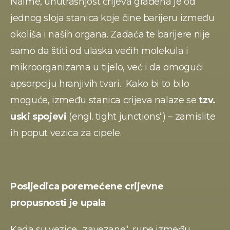
Naime, unutrašnjost crijeva građena je od 
jednog sloja stanica koje čine barijeru između 
okoliša i naših organa. Zadaća te barijere nije 
samo da štiti od ulaska većih molekula i 
mikroorganizama u tijelo, već i da omogući 
apsorpciju hranjivih tvari.  Kako bi to bilo 
moguće, između stanica crijeva nalaze se 
tzv. 
uski spojevi
 (engl. tight junctions“) – zamislite 
ih poput vezica za cipele.
Posljedica poremećene crijevne 
propusnosti je upala
Kada su vezice „zavezane“, rupe između 