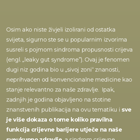
Osim ako niste živjeli izolirani od ostatka 
svijeta, sigurno ste se u popularnim izvorima 
susreli s pojmom sindroma propusnosti crijeva 
(engl. „leaky gut syndrome”). Ovaj je fenomen 
dugi niz godina bio u „sivoj zoni“ znanosti, 
neprihvaćen od konvencionalne medicine kao 
stanje relevantno za naše zdravlje.  Ipak, 
zadnjih je godina objavljeno na stotine 
znanstvenih publikacija na ovu tematiku i 
sve 
je više dokaza o tome koliko pravilna 
funkcija crijevne barijere utječe na naše 
sveukupno zdravlje
, a sindrom crijevne 