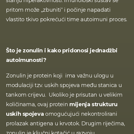
stanju hiperaktivnosti. Imunološki sustav se 
pritom može „zbuniti“ i počinje napadati 
vlastito tkivo pokrećući time autoimuni proces.
Što je zonulin i kako pridonosi jednadžbi 
autoimunosti?
Zonulin je protein koji  ima važnu ulogu u 
modulaciji tzv. uskih spojeva među stanica u 
tankom crijevu.  Ukoliko je prisutan u velikim 
količinama, ovaj protein 
mijenja strukturu 
uskih spojeva
 omogućujući nekontrolirani 
prolazak antigena u krvotok. Drugim riječima, 
zonulin je ključni kotačić u razvoju 